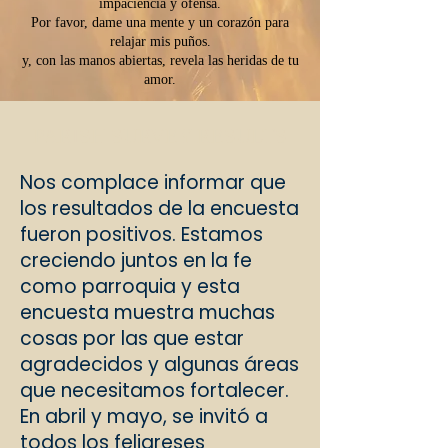
impaciencia y ofensa.
Por favor, dame una mente y un corazón para
relajar mis puños.
y, con las manos abiertas, revela las heridas de tu
amor.
PARISH SURVEY RESULTS
Nos complace informar que
los resultados de la encuesta
fueron positivos. Estamos
creciendo juntos en la fe
como parroquia y esta
encuesta muestra muchas
cosas por las que estar
agradecidos y algunas áreas
que necesitamos fortalecer.
En abril y mayo, se invitó a
todos los feligreses