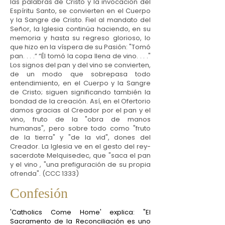
las palabras de Cristo y la invocación del
Espíritu Santo, se convierten en el Cuerpo
y la Sangre de Cristo. Fiel al mandato del
Señor, la Iglesia continúa haciendo, en su
memoria y hasta su regreso glorioso, lo
que hizo en la víspera de su Pasión: "Tomó
pan. . . .” “Él tomó la copa llena de vino. . . ."
Los signos del pan y del vino se convierten,
de un modo que sobrepasa todo
entendimiento, en el Cuerpo y la Sangre
de Cristo; siguen significando también la
bondad de la creación. Así, en el Ofertorio
damos gracias al Creador por el pan y el
vino, fruto de la "obra de manos
humanas", pero sobre todo como "fruto
de la tierra" y "de la vid", dones del
Creador. La Iglesia ve en el gesto del rey-
sacerdote Melquisedec, que "saca el pan
y el vino , "una prefiguración de su propia
ofrenda". (CCC 1333)
Confesión
'Catholics Come Home' explica: "El
Sacramento de la Reconciliación es uno