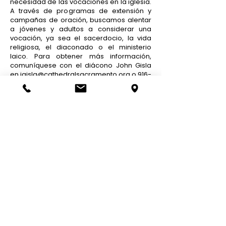
necesidad de las vocaciones en la iglesia.
A través de programas de extensión y
campañas de oración, buscamos alentar
a jóvenes y adultos a considerar una
vocación, ya sea el sacerdocio, la vida
religiosa, el diaconado o el ministerio
laico. Para obtener más información,
comuníquese con el diácono John Gisla
en
jgisla@cathedralsacramento.org
o
916-
444-3071
, x 11.
Volver arriba
Cathedral of the
Blessed Sacrament
1019 11th Street,