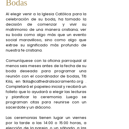
Bodas
Al elegir venir a la Iglesia Católica para la
celebración de su boda, ha tomado la
decisión de comenzar y vivir su
matrimonio de una manera cristiana; ver
su boda como algo más que un evento
social maravilloso, sino como algo que
extrae su significado más profundo de
nuestra fe cristiana.
Comuníquese con la oficina parroquial al
menos seis meses antes de la fecha de su
boda deseada para programar una
reunión con el coordinador de bodas, Titi
Kila, en
tkila@cathedralsacramento.org
.
Completará el papeleo inicial y recibirá un
folleto que lo ayudará a elegir las lecturas
y planificar la ceremonia. Luego se
programan citas para reunirse con un
sacerdote y un diácono.
Las ceremonias tienen lugar un viernes
por la tarde a las 14:00 o 15:00 horas, a
elección de la pareja, o un sábado, a las