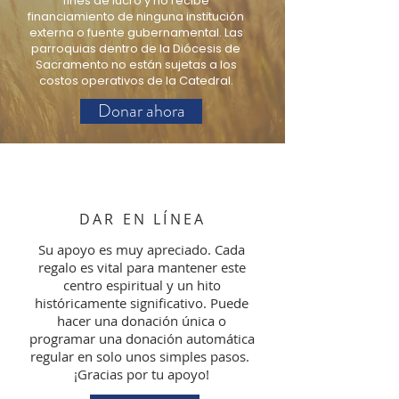
fines de lucro y no recibe
financiamiento de ninguna institución
externa o fuente gubernamental. Las
parroquias dentro de la Diócesis de
Sacramento no están sujetas a los
costos operativos de la Catedral.
Donar ahora
DAR EN LÍNEA
Su apoyo es muy apreciado. Cada
regalo es vital para mantener este
centro espiritual y un hito
históricamente significativo. Puede
hacer una donación única o
programar una donación automática
regular en solo unos simples pasos.
¡Gracias por tu apoyo!