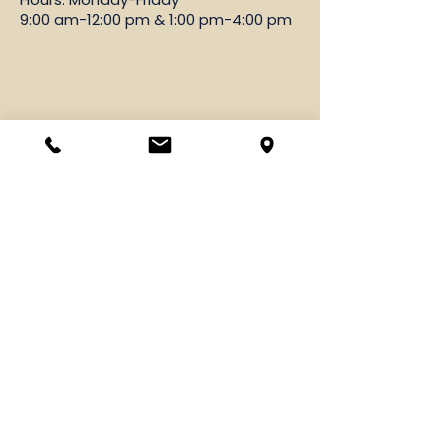
9:00 am-12:00 pm & 1:00 pm-4:00 pm
Mass Intentions
Please email:
vramos@cathedralsacramento.org
or call
916-444-3071
, ext. 10
Family Faith Formation
Please email:
slmdoty@cbssac.org
or call
916-444-5364