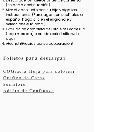
Descargue los folletos antes de comenzar
(enlace a continuación)
Mire el video junto con su hijo y siga las
instrucciones. (Para jugar con subtítulos en
español, haga clic en el engranaje y
seleccione el idioma.)
Evaluación completa de Circle of Grace K-2
(caja morada)
o puede abrir el sitio web
aquí.
¡Hecho! ¡Gracias por su cooperación!
Folletos para descargar
COGracia
Hoja para colorear
Grafico de Caras
Semáforo
Adulto de Confianza