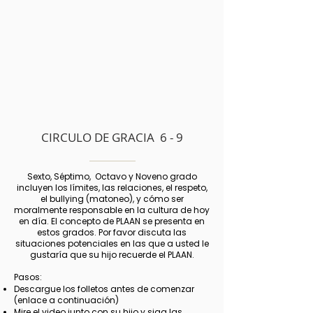
CIRCULO DE GRACIA 6 - 9
Sexto, Séptimo,
Octavo y Noveno grado
incluyen los límites, las relaciones, el respeto,
el bullying (matoneo), y cómo ser
moralmente responsable en la cultura de hoy
en día. El concepto de PLAAN se presenta en
estos grados. Por favor discuta las
situaciones potenciales en las que a usted le
gustaría que su hijo recuerde el PLAAN.
Pasos:
Descargue los folletos antes de comenzar
(enlace a continuación)
Mire el video junto con su hijo y siga las