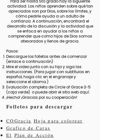
Para 3er hasta 5to grado hay la siguiente
actividad. Los niños aprenden sobre qué tan
apreciados son por Dios, sobre los límites, y
cómo pedirle ayuda a un adulto de
confianza. A continuación, encontrará el
desarrollo de la discusión y la actividad que
se enfoca en ayudar a los niños a
comprender que como hijos de Dios somos
atesorados y llenos de gracia.
Pasos:
Descargue los folletos antes de comenzar
(enlace a continuación)
Mire el video junto con su hijo y siga las
instrucciones. (Para jugar con subtítulos en
español, haga clic en el engranaje y
seleccione el idioma.)
Evaluación completa de Circle of Grace 3-5
(caja verde)
o puede abrir el sitio web aquí.
¡Hecho! ¡Gracias por su cooperación!
Folletos para descargar
COGracia
Hoja para colorear
Grafico de Caras
El
Plan de Acción